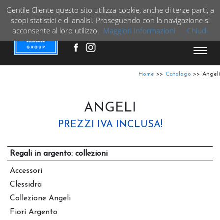
Gentile Cliente questo sito utilizza cookie, anche di terze parti, a
VAI
scopi statistici e di analisi. Proseguendo con la navigazione si
+39 3515881894
acconsente al loro utilizzo.
Maggiori Informazioni
Chiudi
Espa
barra
di
Home
>>
Catalogo
>>
Angeli
navig
ANGELI
PREZZI IVA INCLUSA!
Regali in argento: collezioni
Accessori
Clessidra
Collezione Angeli
Fiori Argento