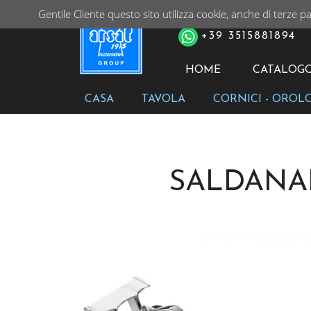
Gentile Cliente questo sito utilizza cookie, anche di terze pa
PER ORDINI TELEFONIC
+39 3515881894
HOME
CATALOG
CASA
TAVOLA
CORNICI - OROL
SALDANA