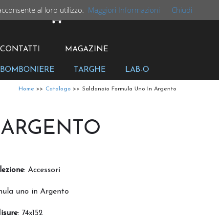
acconsente al loro utilizzo.
Maggiori Informazioni
Chiudi
CARRELLO
CONTATTI
MAGAZINE
BOMBONIERE
TARGHE
LAB-O
Home
>>
Catalogo
>>
Saldanaio Formula Uno In Argento
 ARGENTO
lezione
:
Accessori
mula uno in Argento
isure
: 74x152