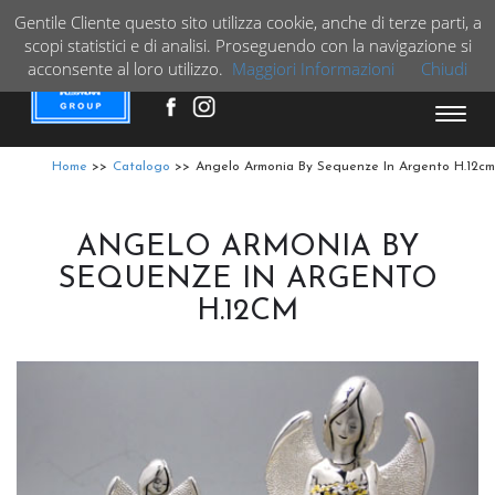
Gentile Cliente questo sito utilizza cookie, anche di terze parti, a
VAI
scopi statistici e di analisi. Proseguendo con la navigazione si
+39 3515881894
acconsente al loro utilizzo.
Maggiori Informazioni
Chiudi
Espa
barra
di
Home
>>
Catalogo
>>
Angelo Armonia By Sequenze In Argento H.12cm
navig
ANGELO ARMONIA BY
SEQUENZE IN ARGENTO
H.12CM