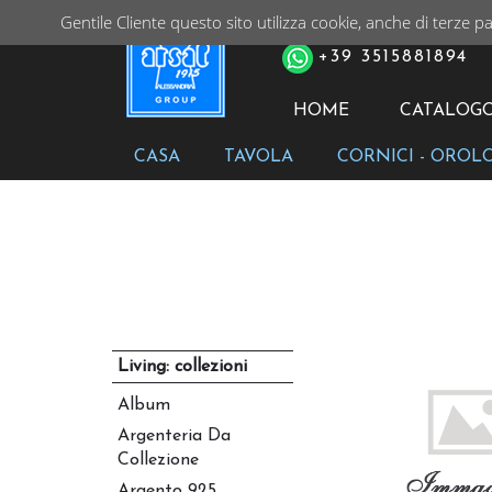
Gentile Cliente questo sito utilizza cookie, anche di terze pa
PER ORDINI TELEFONIC
+39 3515881894
HOME
CATALOG
CASA
TAVOLA
CORNICI - OROL
Living: collezioni
Album
Argenteria Da
Collezione
Argento 925