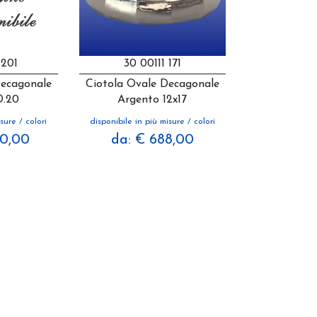
 201
30 00111 171
Decagonale
Ciotola Ovale Decagonale
D.20
Argento 12x17
sure / colori
disponibile in più misure / colori
70,00
da: € 688,00