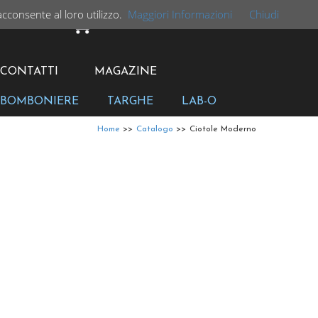
acconsente al loro utilizzo.
Maggiori Informazioni
Chiudi
CARRELLO
CONTATTI
MAGAZINE
BOMBONIERE
TARGHE
LAB-O
Home
>>
Catalogo
>>
Ciotole Moderno