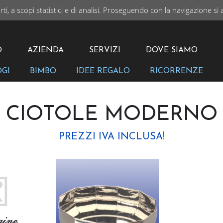
rti, a scopi statistici e di analisi. Proseguendo con la navigazione si 
I
VAI
O
AZIENDA
SERVIZI
DOVE SIAMO
OGI
BIMBO
IDEE REGALO
RICORRENZE
CIOTOLE MODERNO
PREZZI IVA INCLUSA!