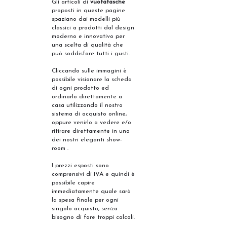
Gli articoli di
vuotatasche
proposti in queste pagine
spaziano dai modelli più
classici a prodotti dal design
moderno e innovativo per
una scelta di qualità che
può soddisfare tutti i gusti.
Cliccando sulle immagini è
possibile visionare la scheda
di ogni prodotto ed
ordinarlo direttamente a
casa utilizzando il nostro
sistema di acquisto online,
oppure venirlo a vedere e/o
ritirare direttamente in uno
dei nostri eleganti show-
room .
I prezzi esposti sono
comprensivi di IVA e quindi è
possibile capire
immediatamente quale sarà
la spesa finale per ogni
singolo acquisto, senza
bisogno di fare troppi calcoli.