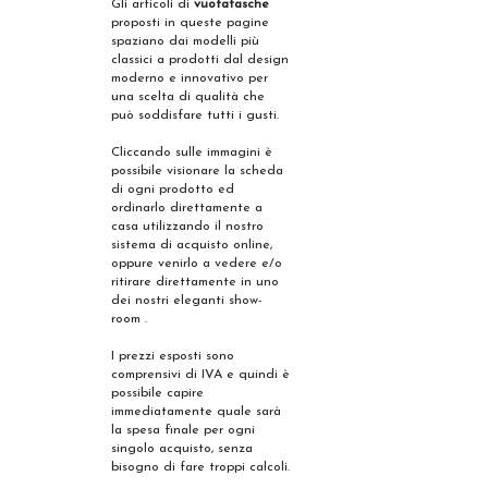
Gli articoli di
vuotatasche
proposti in queste pagine
spaziano dai modelli più
classici a prodotti dal design
moderno e innovativo per
una scelta di qualità che
può soddisfare tutti i gusti.
Cliccando sulle immagini è
possibile visionare la scheda
di ogni prodotto ed
ordinarlo direttamente a
casa utilizzando il nostro
sistema di acquisto online,
oppure venirlo a vedere e/o
ritirare direttamente in uno
dei nostri eleganti show-
room .
I prezzi esposti sono
comprensivi di IVA e quindi è
possibile capire
immediatamente quale sarà
la spesa finale per ogni
singolo acquisto, senza
bisogno di fare troppi calcoli.