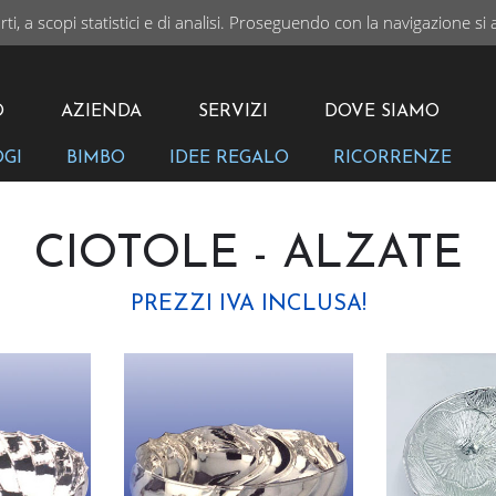
rti, a scopi statistici e di analisi. Proseguendo con la navigazione si 
I
VAI
O
AZIENDA
SERVIZI
DOVE SIAMO
OGI
BIMBO
IDEE REGALO
RICORRENZE
CIOTOLE - ALZATE
PREZZI IVA INCLUSA!