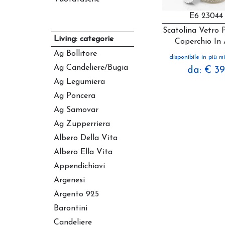
E6 23044
Scatolina Vetro 
Living: categorie
Coperchio In
Ag Bollitore
disponibile in più mi
Ag Candeliere/bugia
da: € 3
Ag Legumiera
Ag Poncera
Ag Samovar
Ag Zupperriera
Albero Della Vita
Albero Ella Vita
Appendichiavi
Argenesi
Argento 925
Barontini
Candeliere