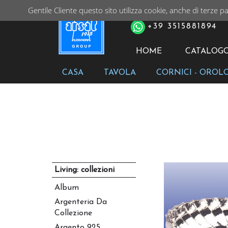
Gentile Cliente questo sito utilizza cookie, anche di terze pa
PER ORDINI TELEFONIC
+39 3515881894
HOME
CATALOG
CASA
TAVOLA
CORNICI - OROL
Living: collezioni
Album
Argenteria Da
Collezione
Argento 925