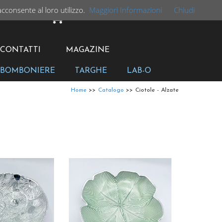
acconsente al loro utilizzo.
Maggiori Informazioni
Chiudi
CARRELLO
CONTATTI
MAGAZINE
BOMBONIERE
TARGHE
LAB-O
Home
>>
Catalogo
>>
Ciotole - Alzate