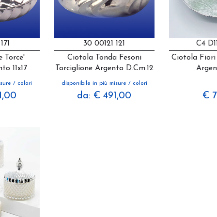
171
30 00121 121
C4 D1
 Torce'
Ciotola Tonda Fesoni
Ciotola Fiori
to 11x17
Torciglione Argento D.cm.12
Argen
sure / colori
disponibile in più misure / colori
1,00
da: € 491,00
€ 7