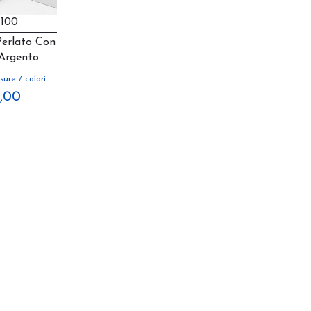
 100
Perlato Con
 Argento
sure / colori
9,00