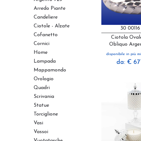
Arredo Piante
Candeliere
Ciotole - Alzate
30 00116 
Cofanetto
Ciotola Ovale
Cornici
Obliquo Argen
Home
disponibile in più mi
Lampada
da: € 67
Mappamondo
Orologio
Quadri
Scrivania
Statue
Torciglione
Vasi
Vassoi
Vuotatasche